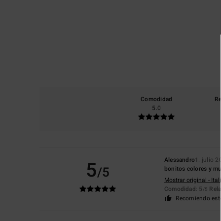
Comodidad
Re
5.0
Alessandro
1. julio 
5
/5
bonitos colores y 
Mostrar original - Ita
Comodidad
: 5
Rela
/5
Recomiendo est