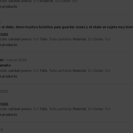
ción calidad-precio
: 5
Material
: 5
Color
: 5
/5
/5
/5
e producto
6
 al dedo, tiene muchos bolsillos para guardar cosas y el skate se sujeta muy bien
ançais
ción calidad-precio
: 5
Talla
: Talla perfecta
Material
: 5
Color
: 5
/5
/5
/5
e producto
ié
4. marzo 2026
tamaño
ción calidad-precio
: 5
Talla
: Talla perfecta
Material
: 5
Color
: 5
/5
/5
/5
e producto
 2025
ançais
ción calidad-precio
: 5
Talla
: Talla perfecta
Material
: 5
Color
: 5
/5
/5
/5
e producto
25