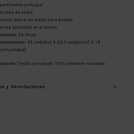
artimento principal
inchas de skate
olsillo lateral de malla para botella
orrea ajustable en el pecho
olumen:
26 litros
imensiones:
45 cm[alto] X 33,5 cm[ancho] X 18
profundidad]
osición
[Tejido principal] 100% poliéster reciclado
os y Devoluciones