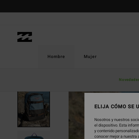
Pasar
a
la
información
del
producto
Hombre
Mujer
Novedade
ELIJA CÓMO SE 
Nosotros y nuestros soci
el dispositivo. Esta info
y contenido personalizado
conocer mejor a nuestra a