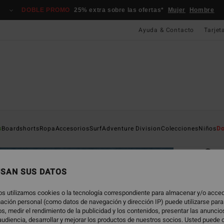
DOBLE PROMO
25% extra sobre las ofertas*
Mujer
Hombre
Ayuda & Contacto
Tarjet
Página D
s
Boardshorts
Ropa
Accesorios
Surf
Adventure Division
Colecciones
Niños
Do
EC
Co
Mochi
USAN SUS DATOS
4.8
os utilizamos cookies o la tecnología correspondiente para almacenar y/o acced
ECO-B
rmación personal (como datos de navegación y dirección IP) puede utilizarse para
s, medir el rendimiento de la publicidad y los contenidos, presentar las anunci
59,95
udiencia, desarrollar y mejorar los productos de nuestros socios. Usted puede 