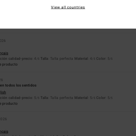
026
View all countries
ançais
ción calidad-precio
: 5
Material
: 5
Color
: 5
/5
/5
/5
e producto
2026
ançais
ción calidad-precio
: 4
Talla
: Talla perfecta
Material
: 4
Color
: 5
/5
/5
/5
e producto
26
en todos los sentidos
lish
ción calidad-precio
: 5
Talla
: Talla perfecta
Material
: 5
Color
: 5
/5
/5
/5
e producto
2026
ançais