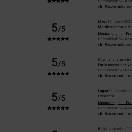
Comodidad
: 5
Rela
/5
Recomiendo est
Mago
15. mayo 202
5
/5
Me viene como anillo
Mostrar original - Fr
Comodidad
: 5
Rela
/5
Recomiendo est
5
Client anonyme vérif
/5
Estilo comodidad y 
Comodidad
: 5
Rela
/5
Recomiendo est
Logan
21. diciembre
5
/5
Excelente
Mostrar original - Fr
Comodidad
: 5
Rela
/5
Recomiendo est
Billy
9. diciembre 20