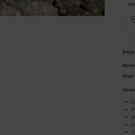
Comp
Deta
Mochi
Style
Carac
C
P
B
C
F