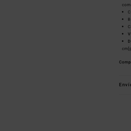
comp
C
B
C
V
D
cm[
Comp
Enví