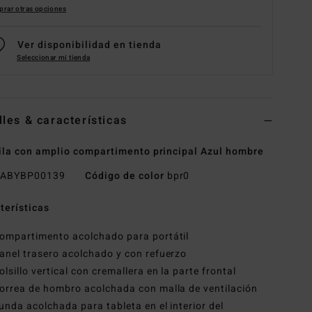
rar otras opciones
Ver disponibilidad en tienda
Seleccionar mi tienda
lles & características
la con amplio compartimento principal Azul hombre
ABYBP00139
Código de color
bpr0
terísticas
ompartimento acolchado para portátil
anel trasero acolchado y con refuerzo
olsillo vertical con cremallera en la parte frontal
orrea de hombro acolchada con malla de ventilación
unda acolchada para tableta en el interior del