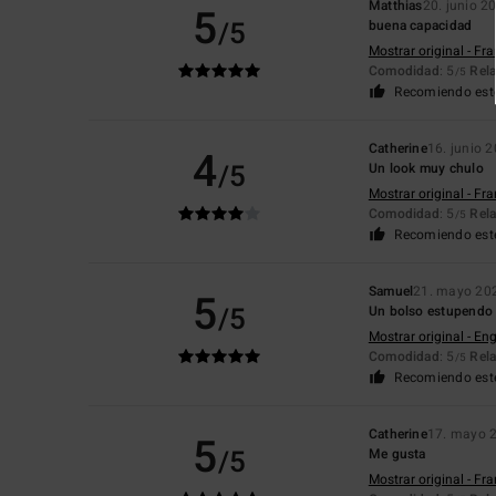
Matthias
20. junio 2
5
/5
buena capacidad
Mostrar original - Fr
Comodidad
: 5
Rela
/5
Recomiendo est
Catherine
16. junio 
4
/5
Un look muy chulo
Mostrar original - Fr
Comodidad
: 5
Rela
/5
Recomiendo est
Samuel
21. mayo 20
5
/5
Un bolso estupendo 
Mostrar original - Eng
Comodidad
: 5
Rela
/5
Recomiendo est
Catherine
17. mayo 
5
/5
Me gusta
Mostrar original - Fr