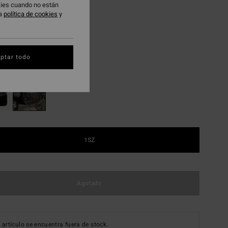
48 €
okies cuando no están
ra
política de cookies
y
AS
 PROMO -25%
Real Teal
ptar todo
1SZ
Agotado
 artículo se encuentra fuera de stock.