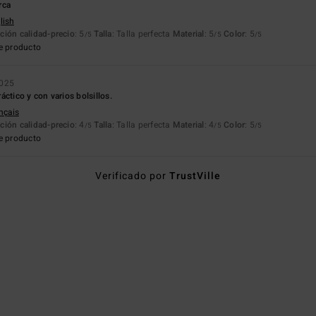
rca
lish
ción calidad-precio
: 5
Talla
: Talla perfecta
Material
: 5
Color
: 5
/5
/5
/5
e producto
2025
ctico y con varios bolsillos.
ançais
ción calidad-precio
: 4
Talla
: Talla perfecta
Material
: 4
Color
: 5
/5
/5
/5
e producto
Verificado por
TrustVille