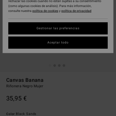
rechazar las cookies cuando no están sujetas a su consentimiento
(como algunas cookies de análisis). Para más información,
consulte nuestra
política de cookies
y
política de privacidad
Gestionar las preferencias
Aceptar todo
Canvas Banana
Riñonera Negro Mujer
35,95 €
Black Sands
Color