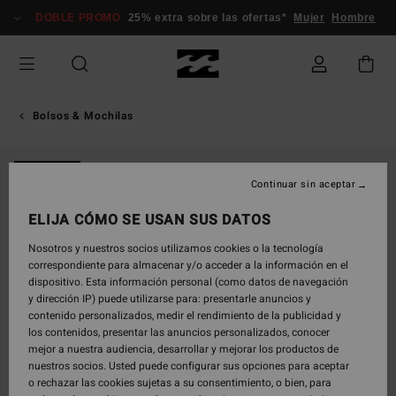
Pasar
DOBLE PROMO
25% extra sobre las ofertas*
Mujer
Hombre
a
la
información
del
producto
Bolsos & Mochilas
NOVEDAD
Continuar sin aceptar
ELIJA CÓMO SE USAN SUS DATOS
Nosotros y nuestros socios utilizamos cookies o la tecnología
correspondiente para almacenar y/o acceder a la información en el
dispositivo. Esta información personal (como datos de navegación
y dirección IP) puede utilizarse para: presentarle anuncios y
contenido personalizados, medir el rendimiento de la publicidad y
los contenidos, presentar las anuncios personalizados, conocer
mejor a nuestra audiencia, desarrollar y mejorar los productos de
nuestros socios. Usted puede configurar sus opciones para aceptar
o rechazar las cookies sujetas a su consentimiento, o bien, para