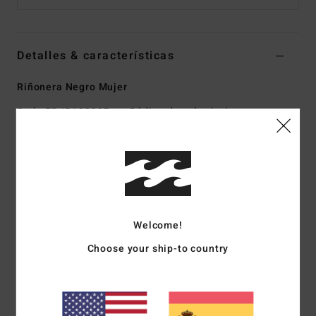
Detalles & características
Riñonera Negro Mujer
Style
EBJBA03007
Código de color
bsd
Características
Tejido:
lona lavada
Dimensiones:
16 cm (alto) x 36 cm (ancho) x 8 cm
(profundidad)
Welcome!
Cremallera de plástico con doble deslizador
Bolsillo interior de parche
Choose your ship-to country
Correa ajustable
Etiqueta frontal
Composición
[Tejido principal] 70% algodón, 30%