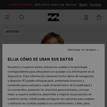
Pasar
DOBLE PROMO
25% extra sobre las ofertas*
Mujer
Hombre
a
la
información
del
producto
AGOTADO
Continuar sin aceptar
ELIJA CÓMO SE USAN SUS DATOS
Nosotros y nuestros socios utilizamos cookies o la tecnología
correspondiente para almacenar y/o acceder a la información en el
dispositivo. Esta información personal (como datos de navegación
y dirección IP) puede utilizarse para: presentarle anuncios y
contenido personalizados, medir el rendimiento de la publicidad y
los contenidos, presentar las anuncios personalizados, conocer
mejor a nuestra audiencia, desarrollar y mejorar los productos de
nuestros socios. Usted puede configurar sus opciones para aceptar
o rechazar las cookies sujetas a su consentimiento, o bien, para