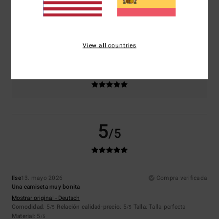
Talla
Material
5.0
Demasiado pequeño
Demasiado grande
View all countries
Color
5.0
5
/5
Ilse
13. mayo 2026
Compra verificada
Una camiseta muy bonita
Mostrar original - Deutsch
Comodidad
: 5
Relación calidad-precio
: 5
Talla
: Talla perfecta
/5
/5
Material
: 5
/5