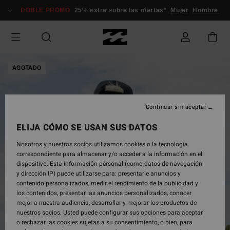
Pasar
DOBLE PROMO
25% extra sobre las ofertas*
Mujer
Hombre
a
la
información
del
producto
AGOTADO
Continuar sin aceptar
ELIJA CÓMO SE USAN SUS DATOS
Nosotros y nuestros socios utilizamos cookies o la tecnología
correspondiente para almacenar y/o acceder a la información en el
dispositivo. Esta información personal (como datos de navegación
y dirección IP) puede utilizarse para: presentarle anuncios y
contenido personalizados, medir el rendimiento de la publicidad y
los contenidos, presentar las anuncios personalizados, conocer
mejor a nuestra audiencia, desarrollar y mejorar los productos de
nuestros socios. Usted puede configurar sus opciones para aceptar
o rechazar las cookies sujetas a su consentimiento, o bien, para