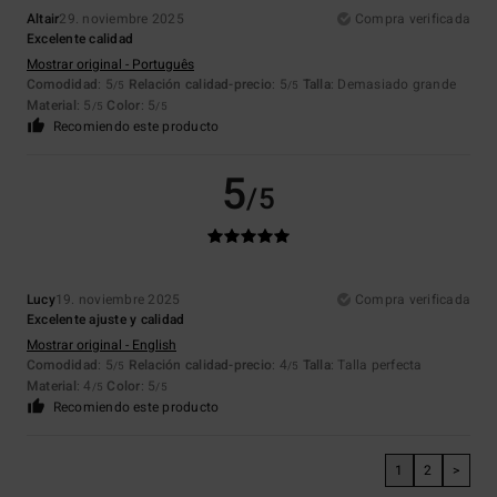
Altair
29. noviembre 2025
Compra verificada
Excelente calidad
Mostrar original - Português
Comodidad
: 5
Relación calidad-precio
: 5
Talla
: Demasiado grande
/5
/5
Material
: 5
Color
: 5
/5
/5
Recomiendo este producto
5
/5
Lucy
19. noviembre 2025
Compra verificada
Excelente ajuste y calidad
Mostrar original - English
Comodidad
: 5
Relación calidad-precio
: 4
Talla
: Talla perfecta
/5
/5
Material
: 4
Color
: 5
/5
/5
Recomiendo este producto
1
2
>