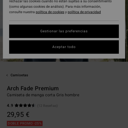
rechazar las cookies cuando no están sujetas a su consentimiento
(como algunas cookies de análisis). Para más información,
consulte nuestra
política de cookies
y
política de privacidad
Gestionar las preferencias
Aceptar todo
Camisetas
Arch Fade Premium
Camiseta de manga corta Gris hombre
4.9
(12 Reseñas)
29,95 €
DOBLE PROMO -25%