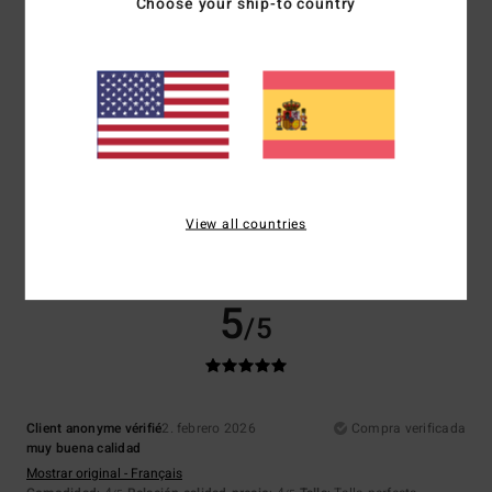
Recomiendo este producto
Choose your ship-to country
5
/5
Alessandro
5. febrero 2026
Compra verificada
Perfecto.
Mostrar original - Italiano
View all countries
Comodidad
: 5
Relación calidad-precio
: 5
Talla
: Talla perfecta
/5
/5
Recomiendo este producto
5
/5
Client anonyme vérifié
2. febrero 2026
Compra verificada
muy buena calidad
Mostrar original - Français