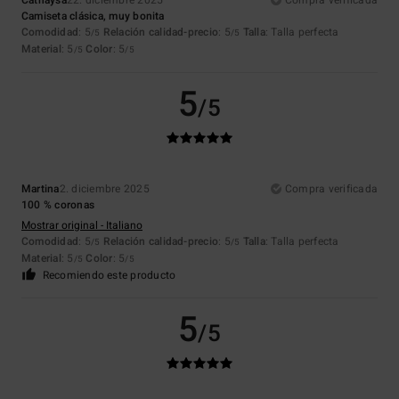
Cathaysa
22. diciembre 2025
Compra verificada
Camiseta clásica, muy bonita
Comodidad
: 5
Relación calidad-precio
: 5
Talla
: Talla perfecta
/5
/5
Material
: 5
Color
: 5
/5
/5
5
/5
Martina
2. diciembre 2025
Compra verificada
100 % coronas
Mostrar original - Italiano
Comodidad
: 5
Relación calidad-precio
: 5
Talla
: Talla perfecta
/5
/5
Material
: 5
Color
: 5
/5
/5
Recomiendo este producto
5
/5