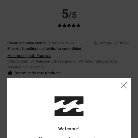
5
/5
Client anonyme vérifié
15. febrero 2026
Compra verificada
El corte, la calidad del tejido. La comodidad
Mostrar original - Français
Comodidad
: 5
Relación calidad-precio
: 5
Talla
: Talla perfecta
/5
/5
Material
: 5
Color
: 5
/5
/5
Recomiendo este producto
4
/5
DAVID BASILIO
10. febrero 2026
Compra verificada
Es mi opinión
Welcome!
Relación calidad-precio
: 4
Talla
: Grande
Material
: 4
/5
/5