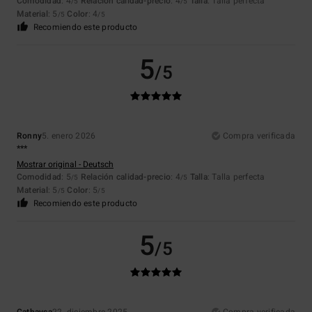
Comodidad
: 4
Relación calidad-precio
: 4
Talla
: Talla perfecta
/5
/5
Material
: 5
Color
: 4
/5
/5
Recomiendo este producto
5
/5
Ronny
5. enero 2026
Compra verificada
***
Mostrar original - Deutsch
Comodidad
: 5
Relación calidad-precio
: 4
Talla
: Talla perfecta
/5
/5
Material
: 5
Color
: 5
/5
/5
Recomiendo este producto
5
/5