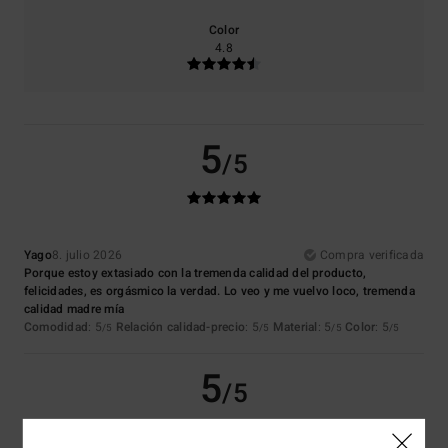
Color
4.8
5
/5
Yago
8. julio 2026
Compra verificada
Porque estoy extasiado con la tremenda calidad del producto,
felicidades, es orgásmico la verdad. Lo veo y me vuelvo loco, tremenda
calidad madre mía
Comodidad
: 5
Relación calidad-precio
: 5
Material
: 5
Color
: 5
/5
/5
/5
/5
5
/5