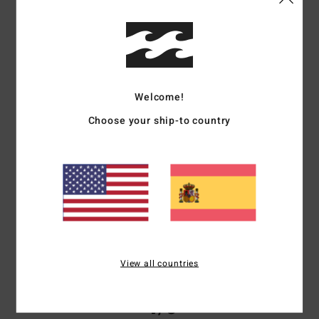
Virginie
6. julio 2026
Compra verificada
Bonito color
Mostrar original - Français
Comodidad
: 5
Relación calidad-precio
: 5
Talla
: Talla perfecta
/5
/5
Material
: 5
Color
: 5
/5
/5
Recomiendo este producto
Welcome!
Choose your ship-to country
5
/5
Françoise
2. julio 2026
Compra verificada
Bonito color y tejido de algodón puro
Mostrar original - Français
Material
: 5
Color
: 5
/5
/5
Recomiendo este producto
View all countries
4
/5