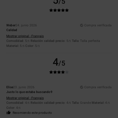
5
/5
Weber
24. junio 2026
Compra verificada
Calidad
Mostrar original - Français
Comodidad
: 5
Relación calidad-precio
: 5
Talla
: Talla perfecta
/5
/5
Material
: 5
Color
: 5
/5
/5
4
/5
Elise
23. junio 2026
Compra verificada
Justo lo que estaba buscando9
Mostrar original - Français
Comodidad
: 4
Relación calidad-precio
: 4
Talla
: Grande
Material
: 4
/5
/5
/5
Color
: 4
/5
Recomiendo este producto