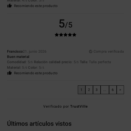
Material
: 4
Color
: 5
/5
/5
Recomiendo este producto
5
/5
Francisco
21. junio 2026
Compra verificada
Buen material
Comodidad
: 5
Relación calidad-precio
: 5
Talla
: Talla perfecta
/5
/5
Material
: 5
Color
: 5
/5
/5
Recomiendo este producto
1
2
3
...
6
>
Verificado por
TrustVille
Últimos artículos vistos