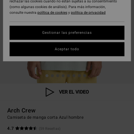
rechazar las cookies cuando no están sujetas a su consentimiento
(como algunas cookies de análisis). Para más información,
consulte nuestra
política de cookies
y
política de privacidad
Gestionar las preferencias
Aceptar todo
VER EL VIDEO
Arch Crew
Camiseta de manga corta Azul hombre
4.7
(59 Reseñas)