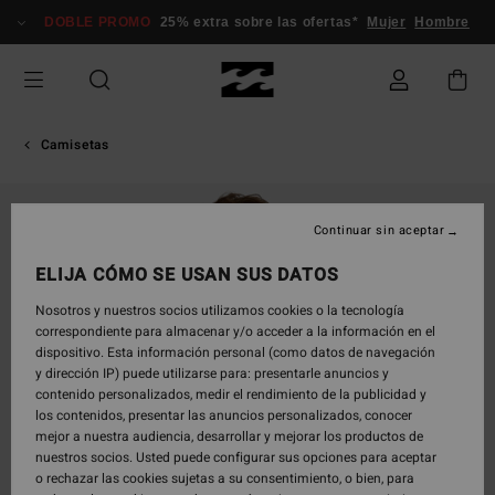
Pasar
DOBLE PROMO
25% extra sobre las ofertas*
Mujer
Hombre
a
la
información
del
producto
Camisetas
Continuar sin aceptar
ELIJA CÓMO SE USAN SUS DATOS
Nosotros y nuestros socios utilizamos cookies o la tecnología
correspondiente para almacenar y/o acceder a la información en el
dispositivo. Esta información personal (como datos de navegación
y dirección IP) puede utilizarse para: presentarle anuncios y
contenido personalizados, medir el rendimiento de la publicidad y
los contenidos, presentar las anuncios personalizados, conocer
mejor a nuestra audiencia, desarrollar y mejorar los productos de
nuestros socios. Usted puede configurar sus opciones para aceptar
o rechazar las cookies sujetas a su consentimiento, o bien, para