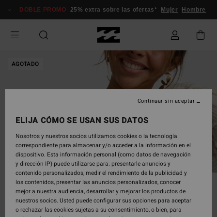
Pasar
DOBLE PROMO
25% extra sobre las ofertas*
Mujer
Hombre
a
la
información
del
producto
AGOTADO
Continuar sin aceptar
ELIJA CÓMO SE USAN SUS DATOS
Nosotros y nuestros socios utilizamos cookies o la tecnología
correspondiente para almacenar y/o acceder a la información en el
dispositivo. Esta información personal (como datos de navegación
y dirección IP) puede utilizarse para: presentarle anuncios y
contenido personalizados, medir el rendimiento de la publicidad y
los contenidos, presentar las anuncios personalizados, conocer
mejor a nuestra audiencia, desarrollar y mejorar los productos de
nuestros socios. Usted puede configurar sus opciones para aceptar
o rechazar las cookies sujetas a su consentimiento, o bien, para