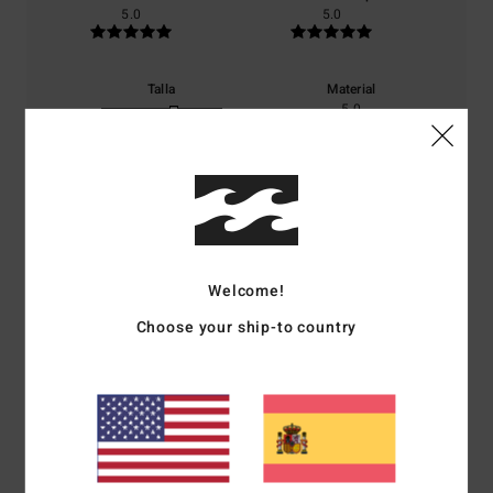
5.0
5.0
Talla
Material
5.0
Demasiado pequeño
Demasiado grande
Color
5.0
Welcome!
5
/5
Choose your ship-to country
Christiane
28. abril 2026
Compra verificada
¡Qué bolso tan chulo!
Mostrar original - Deutsch