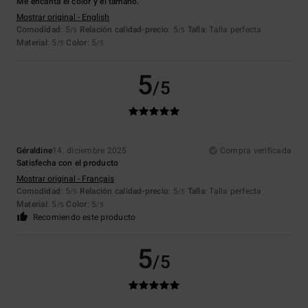
Me encanta el color y el tamaño.
Mostrar original - English
Comodidad
: 5
Relación calidad-precio
: 5
Talla
: Talla perfecta
/5
/5
Material
: 5
Color
: 5
/5
/5
5
/5
Géraldine
14. diciembre 2025
Compra verificada
Satisfecha con el producto
Mostrar original - Français
Comodidad
: 5
Relación calidad-precio
: 5
Talla
: Talla perfecta
/5
/5
Material
: 5
Color
: 5
/5
/5
Recomiendo este producto
5
/5