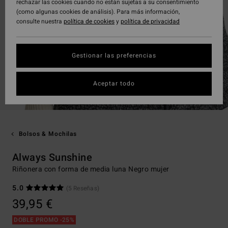
rechazar las cookies cuando no están sujetas a su consentimiento
(como algunas cookies de análisis). Para más información,
consulte nuestra
política de cookies
y
política de privacidad
Gestionar las preferencias
Aceptar todo
Bolsos & Mochilas
Always Sunshine
Riñonera con forma de media luna Negro mujer
5.0
(5 Reseñas)
39,95 €
DOBLE PROMO -25%