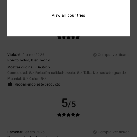
Comodidad
: 5
Relación calidad-precio
: 5
Talla
: Talla perfecta
/5
/5
Material
: 5
Color
: 5
/5
/5
View all countries
5
/5
Viola
26. febrero 2026
Compra verificada
Bonito bolso, bien hecho
Mostrar original - Deutsch
Comodidad
: 5
Relación calidad-precio
: 5
Talla
: Demasiado grande
/5
/5
Material
: 5
Color
: 5
/5
/5
Recomiendo este producto
5
/5
Ramona
6. enero 2026
Compra verificada