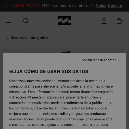
Pasar
DOBLE PROMO
25% extra sobre las ofertas*
Mujer
Hombre
a
la
información
del
producto
Neoprenos Integrales
AGOTADO
Continuar sin aceptar
ELIJA CÓMO SE USAN SUS DATOS
Nosotros y nuestros socios utilizamos cookies o la tecnología
correspondiente para almacenar y/o acceder a la información en el
dispositivo. Esta información personal (como datos de navegación
y dirección IP) puede utilizarse para: presentarle anuncios y
contenido personalizados, medir el rendimiento de la publicidad y
los contenidos, presentar las anuncios personalizados, conocer
mejor a nuestra audiencia, desarrollar y mejorar los productos de
nuestros socios. Usted puede configurar sus opciones para aceptar
o rechazar las cookies sujetas a su consentimiento, o bien, para