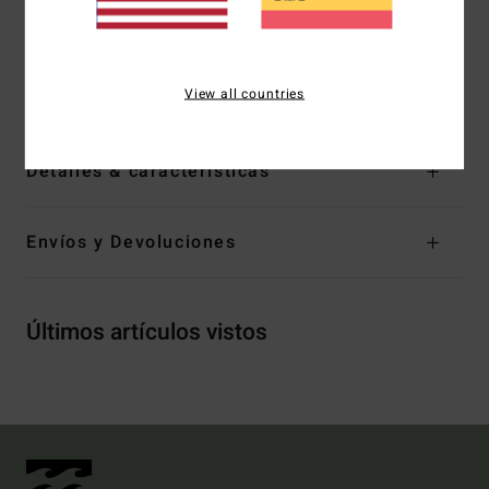
Superflex tape for watertight durability, the Furnace
Natural keeps you flexible and warm while having less
impact on the environment. Our mantra: make the best
View all countries
wetsuits, be good to the ocean.
Detalles & características
Envíos y Devoluciones
Últimos artículos vistos