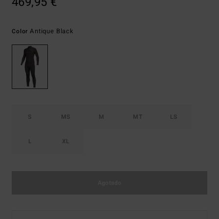
469,95 €
Antique Black
Color
S
MS
M
MT
LS
L
XL
Agotado