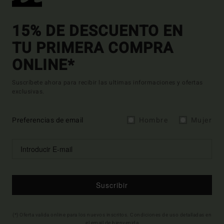
15% DE DESCUENTO EN
TU PRIMERA COMPRA
ONLINE*
Suscríbete ahora para recibir las ultimas informaciones y ofertas
exclusivas.
Preferencias de email
Hombre
Mujer
Suscribir
(*) Oferta valida online para los nuevos inscritos. Condiciones de uso detalladas en
el email de bienvenida