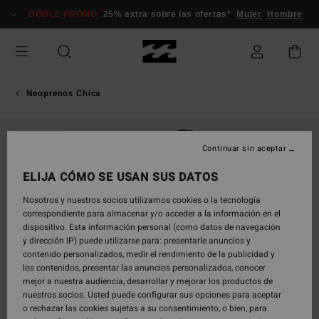
Pasar
DOBLE PROMO
25% extra sobre las ofertas*
Mujer
Hombre
a
la
información
del
producto
Neoprenos Chica
AGOTADO
Continuar sin aceptar
ELIJA CÓMO SE USAN SUS DATOS
Nosotros y nuestros socios utilizamos cookies o la tecnología
correspondiente para almacenar y/o acceder a la información en el
dispositivo. Esta información personal (como datos de navegación
y dirección IP) puede utilizarse para: presentarle anuncios y
contenido personalizados, medir el rendimiento de la publicidad y
los contenidos, presentar las anuncios personalizados, conocer
mejor a nuestra audiencia, desarrollar y mejorar los productos de
nuestros socios. Usted puede configurar sus opciones para aceptar
o rechazar las cookies sujetas a su consentimiento, o bien, para