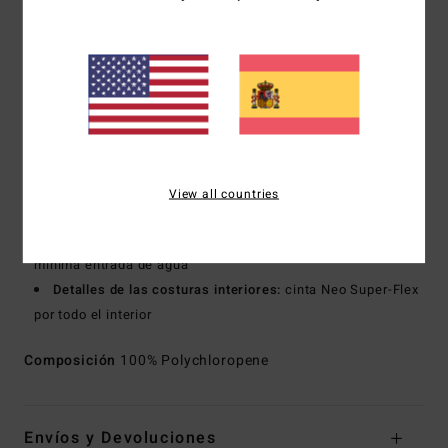
Tipo de espuma:
Mezcla de caucho natural sostenible,
con certificado FSC
Fabricada a base de 85% caucho natural y 15% aditivos
sintéticos compuestos de bolder black y aceite de soja
Totalmente sin neopreno
Corte del traje:
Completo de manga larga
Grosor:
302 mm
Entrada:
Sistema de abertura con cremallera en el pecho
View all countries
Costuras externas:
Costuras GBS (encoladas y con
puntadas invisibles) para un máximo de flexibilidad y una
mínima entrada de agua
Detalles de las costuras interiores:
cinta Neo Super-Flex
por todo el interior
Composición
100% Polychloropene
Envíos y Devoluciones