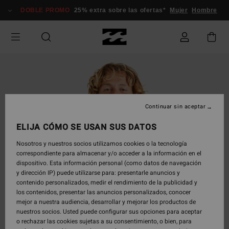
Pasar
DOBLE PROMO
25% extra sobre las ofertas*
Mujer
Hombre
a
la
información
del
producto
Continuar sin aceptar
ELIJA CÓMO SE USAN SUS DATOS
Nosotros y nuestros socios utilizamos cookies o la tecnología
correspondiente para almacenar y/o acceder a la información en el
dispositivo. Esta información personal (como datos de navegación
y dirección IP) puede utilizarse para: presentarle anuncios y
contenido personalizados, medir el rendimiento de la publicidad y
los contenidos, presentar las anuncios personalizados, conocer
mejor a nuestra audiencia, desarrollar y mejorar los productos de
nuestros socios. Usted puede configurar sus opciones para aceptar
o rechazar las cookies sujetas a su consentimiento, o bien, para