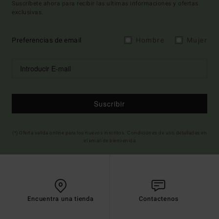
Suscríbete ahora para recibir las ultimas informaciones y ofertas
exclusivas.
Preferencias de email
Hombre
Mujer
Suscribir
(*) Oferta valida online para los nuevos inscritos. Condiciones de uso detalladas en
el email de bienvenida
Encuentra una tienda
Contactenos