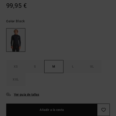
99,95 €
Black
Color
XS
S
M
L
XL
XXL
Ver guía de tallas
Añadir a la cesta