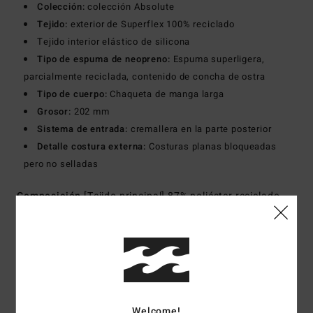
Colección:
colección Absolute
Tejido:
exterior de Superflex 100% reciclado
Tejido interior elástico de silicona
Tipo de espuma de neopreno:
Espuma superligera,
parcialmente reciclada, contenido de concha de ostra
Tipo de cuerpo:
Chaqueta de manga larga
Grosor:
202 mm
Sistema de entrada:
cremallera en la parte posterior
Detalle costura externa:
Costuras planas bloqueadas
pero no selladas
Composición
[Tejido principal] 87% poliéster reciclado,
13% elastano reciclado
Envíos y Devoluciones
Welcome!