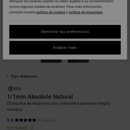
rechazar las cookies cuando no están sujetas a su consentimiento
(como algunas cookies de análisis). Para más información,
consulte nuestra
política de cookies
y
política de privacidad
Gestionar las preferencias
Aceptar todo
Tops Neopreno
ECO
1/1mm Absolute Natural
Chaqueta de neopreno con cremallera posterior Negro
Hombre
5.0
(1 Reseñas)
ECO-BONUS