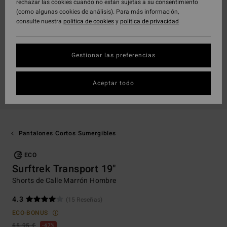
rechazar las cookies cuando no están sujetas a su consentimiento
(como algunas cookies de análisis). Para más información,
consulte nuestra
política de cookies
y
política de privacidad
Gestionar las preferencias
Aceptar todo
Pantalones Cortos Sumergibles
ECO
Surftrek Transport 19"
Shorts de Calle Marrón Hombre
4.3
(15 Reseñas)
ECO-BONUS
65,95 €
47%