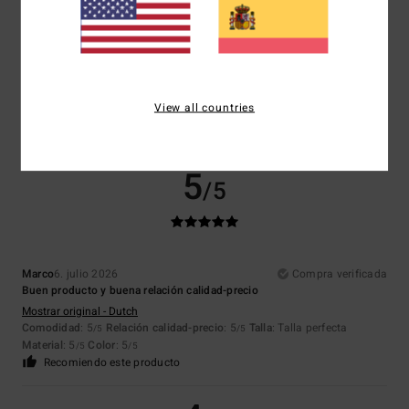
Jose Manuel
6. julio 2026
Compra verificada
Ligero y comodo
Comodidad
: 5
Relación calidad-precio
: 4
Talla
: Talla perfecta
/5
/5
View all countries
Material
: 5
Color
: 5
/5
/5
Recomiendo este producto
5
/5
Marco
6. julio 2026
Compra verificada
Buen producto y buena relación calidad-precio
Mostrar original - Dutch
Comodidad
: 5
Relación calidad-precio
: 5
Talla
: Talla perfecta
/5
/5
Material
: 5
Color
: 5
/5
/5
Recomiendo este producto