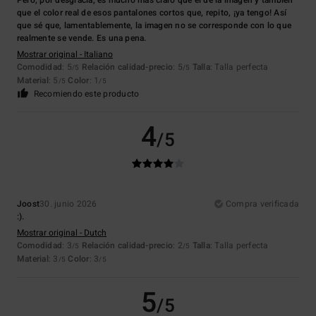
Pero, por desgracia, es mucho más claro que el de la imagen y también
que el color real de esos pantalones cortos que, repito, ¡ya tengo! Así
que sé que, lamentablemente, la imagen no se corresponde con lo que
realmente se vende. Es una pena.
Mostrar original - Italiano
Comodidad
: 5
Relación calidad-precio
: 5
Talla
: Talla perfecta
/5
/5
Material
: 5
Color
: 1
/5
/5
Recomiendo este producto
4
/5
Joost
30. junio 2026
Compra verificada
:).
Mostrar original - Dutch
Comodidad
: 3
Relación calidad-precio
: 2
Talla
: Talla perfecta
/5
/5
Material
: 3
Color
: 3
/5
/5
5
/5