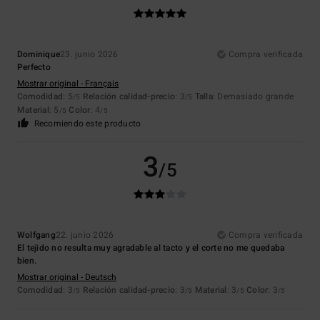
Dominique
23. junio 2026
Compra verificada
Perfecto
Mostrar original - Français
Comodidad
: 5
Relación calidad-precio
: 3
Talla
: Demasiado grande
/5
/5
Material
: 5
Color
: 4
/5
/5
Recomiendo este producto
3
/5
Wolfgang
22. junio 2026
Compra verificada
El tejido no resulta muy agradable al tacto y el corte no me quedaba
bien.
Mostrar original - Deutsch
Comodidad
: 3
Relación calidad-precio
: 3
Material
: 3
Color
: 3
/5
/5
/5
/5