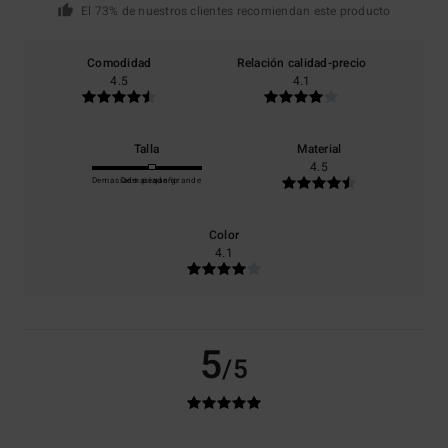
El 73% de nuestros clientes recomiendan este producto
Comodidad
Relación calidad-precio
4.5
4.1
Talla
Material
4.5
Demasiado pequeño
Demasiado grande
Color
4.1
5
/5