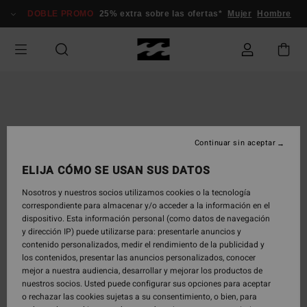
Pasar
DOBLE PROMO
25% extra sobre las ofertas*
Mujer
Hombre
a
la
información
del
producto
Continuar sin aceptar
ELIJA CÓMO SE USAN SUS DATOS
Nosotros y nuestros socios utilizamos cookies o la tecnología
correspondiente para almacenar y/o acceder a la información en el
dispositivo. Esta información personal (como datos de navegación
y dirección IP) puede utilizarse para: presentarle anuncios y
contenido personalizados, medir el rendimiento de la publicidad y
los contenidos, presentar las anuncios personalizados, conocer
mejor a nuestra audiencia, desarrollar y mejorar los productos de
nuestros socios. Usted puede configurar sus opciones para aceptar
o rechazar las cookies sujetas a su consentimiento, o bien, para