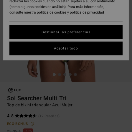
rechazar las cookies cuando no están sujetas a su consentimiento
(como algunas cookies de análisis). Para más información,
consulte nuestra
política de cookies
y
política de privacidad
Gestionar las preferencias
Aceptar todo
ECO
Sol Searcher Multi Tri
Top de bikini triangular Azul Mujer
4.8
(12 Reseñas)
ECO-BONUS
29,95 €
63%