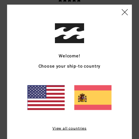
Lucía
2. julio 2026
Compra verificada
Muy bien
Comodidad
: 5
Relación calidad-precio
: 4
Talla
: Talla perfecta
/5
/5
Material
: 5
Color
: 5
/5
/5
Recomiendo este producto
5
Welcome!
/5
Choose your ship-to country
Katrin
2. julio 2026
Compra verificada
El tejido está maravillosamente confeccionado y es de gran calidad
Mostrar original - Deutsch
Comodidad
: 5
Relación calidad-precio
: 4
Talla
: Talla perfecta
Color
:
/5
/5
5
/5
Recomiendo este producto
View all countries
3