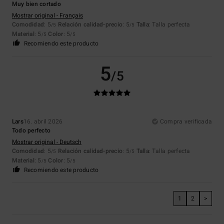
Muy bien cortado
Mostrar original - Français
Comodidad
: 5
Relación calidad-precio
: 5
Talla
: Talla perfecta
/5
/5
Material
: 5
Color
: 5
/5
/5
Recomiendo este producto
5
/5
Lars
16. abril 2026
Compra verificada
Todo perfecto
Mostrar original - Deutsch
Comodidad
: 5
Relación calidad-precio
: 5
Talla
: Talla perfecta
/5
/5
Material
: 5
Color
: 5
/5
/5
Recomiendo este producto
1
2
>