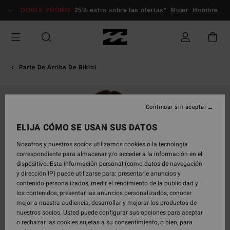
Pasar
DOBLE PROMO
25% extra sobre las ofertas*
Mujer
Hombre
a
la
información
del
producto
Parte De Arriba De Bikini
Continuar sin aceptar
ELIJA CÓMO SE USAN SUS DATOS
Nosotros y nuestros socios utilizamos cookies o la tecnología
correspondiente para almacenar y/o acceder a la información en el
dispositivo. Esta información personal (como datos de navegación
y dirección IP) puede utilizarse para: presentarle anuncios y
contenido personalizados, medir el rendimiento de la publicidad y
los contenidos, presentar las anuncios personalizados, conocer
mejor a nuestra audiencia, desarrollar y mejorar los productos de
nuestros socios. Usted puede configurar sus opciones para aceptar
o rechazar las cookies sujetas a su consentimiento, o bien, para