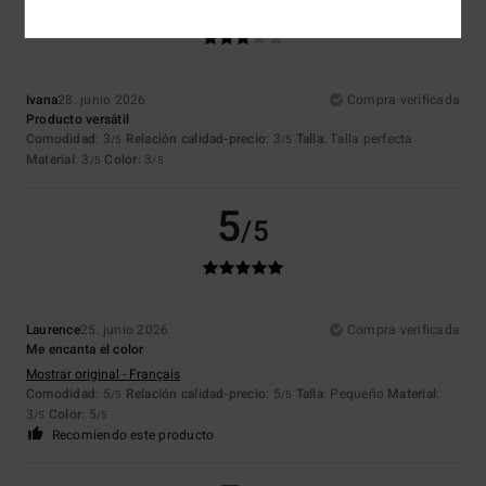
/5
Ivana
28. junio 2026
Compra verificada
Producto versátil
Comodidad
: 3
Relación calidad-precio
: 3
Talla
: Talla perfecta
/5
/5
Material
: 3
Color
: 3
/5
/5
5
/5
Laurence
25. junio 2026
Compra verificada
Me encanta el color
Mostrar original - Français
Comodidad
: 5
Relación calidad-precio
: 5
Talla
: Pequeño
Material
:
/5
/5
3
Color
: 5
/5
/5
Recomiendo este producto