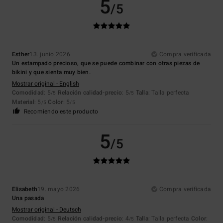
5
/5
Esther
13. junio 2026
Compra verificada
Un estampado precioso, que se puede combinar con otras piezas de
bikini y que sienta muy bien.
Mostrar original - English
Comodidad
: 5
Relación calidad-precio
: 5
Talla
: Talla perfecta
/5
/5
Material
: 5
Color
: 5
/5
/5
Recomiendo este producto
5
/5
Elisabeth
19. mayo 2026
Compra verificada
Una pasada
Mostrar original - Deutsch
Comodidad
: 5
Relación calidad-precio
: 4
Talla
: Talla perfecta
Color
:
/5
/5