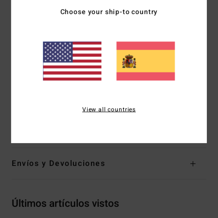
Tejido:
tejido reciclado y acanalado a cuadros
Choose your ship-to country
Cuello redondo
Aros en el interior
Cobertura:
Bondi
Tiro medio
Acolchado:
copas extraíbles y varillas laterales
Correas:
correas ajustables con aro y deslizador
Placa de metal con la marca
View all countries
Composición
[Tejido principal] 64% nailon reciclado, 31%
poliéster, 5% elastano
Envíos y Devoluciones
Últimos artículos vistos