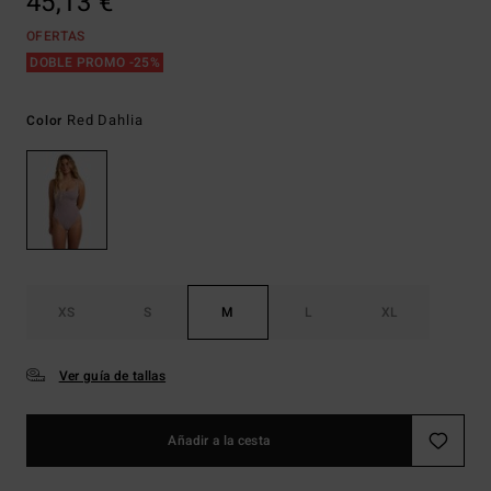
45,13 €
OFERTAS
DOBLE PROMO -25%
Red Dahlia
Color
XS
S
M
L
XL
Ver guía de tallas
Añadir a la cesta