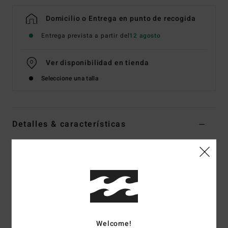
Domicilio o Entrega en punto de recogida
Entrega prevista a partir del
12 agosto
Ver disponibilidad en tienda
Seleccione una talla
Detalles & características
Bañador entero con copa D Rojo Mujer
Style
24O301673
Código de color
rda
Características
Tejido:
mezcla de poliamida reciclada con poliéster y
elastano
Welcome!