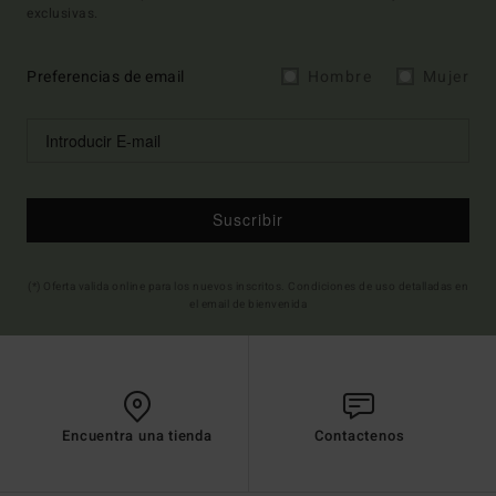
exclusivas.
Preferencias de email
Hombre
Mujer
Suscribir
(*) Oferta valida online para los nuevos inscritos. Condiciones de uso detalladas en
el email de bienvenida
Encuentra una tienda
Contactenos