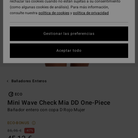
rechazar las cookies cuando no están sujetas a su consentimiento
(como algunas cookies de análisis). Para más información,
consulte nuestra
política de cookies
y
política de privacidad
Gestionar las preferencias
Aceptar todo
Bañadores Enteros
ECO
Mini Wave Check Mia DD One-Piece
Bañador entero con copa D Rojo Mujer
ECO-BONUS
85,95 €
47%