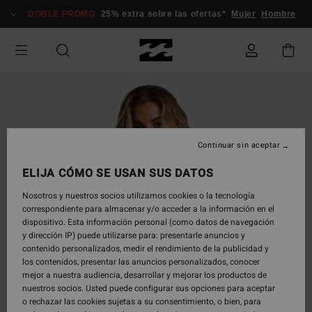
Pasar
DOBLE PROMO
25% extra sobre las ofertas*
Mujer
Hombre
a
la
información
del
producto
Continuar sin aceptar
ELIJA CÓMO SE USAN SUS DATOS
Nosotros y nuestros socios utilizamos cookies o la tecnología
correspondiente para almacenar y/o acceder a la información en el
dispositivo. Esta información personal (como datos de navegación
y dirección IP) puede utilizarse para: presentarle anuncios y
contenido personalizados, medir el rendimiento de la publicidad y
los contenidos, presentar las anuncios personalizados, conocer
mejor a nuestra audiencia, desarrollar y mejorar los productos de
nuestros socios. Usted puede configurar sus opciones para aceptar
o rechazar las cookies sujetas a su consentimiento, o bien, para